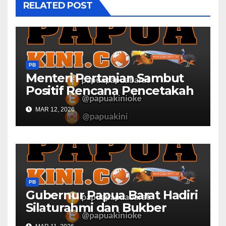
RELATED POST
PB
Menteri Pertanian Sambut
Positif Rencana Pencetakah
Sawah dan Ladang di Papua
MAR 12, 2026
Barat
PB
Gubernur Papua Barat Hadiri
Silaturahmi dan Bukber
Bersama DPR RI dan