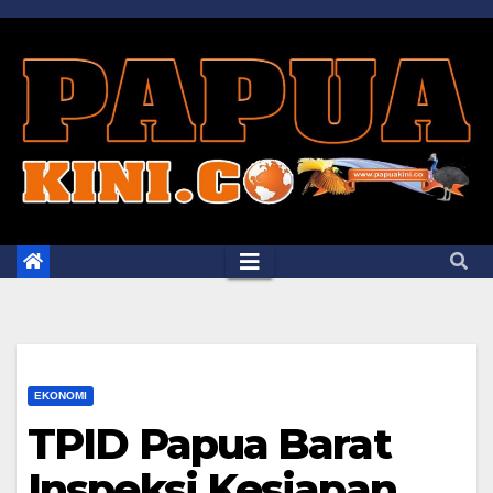
Skip
to
content
EKONOMI
TPID Papua Barat
Inspeksi Kesiapan