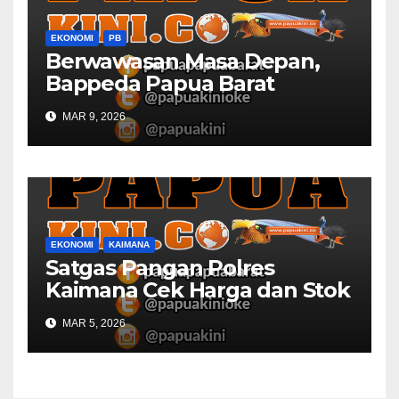
EKONOMI
PB
Berwawasan Masa Depan,
Bappeda Papua Barat
Konsultasi Publik RKPD 2027
MAR 9, 2026
EKONOMI
KAIMANA
Satgas Pangan Polres
Kaimana Cek Harga dan Stok
Bapok di Pasar
MAR 5, 2026