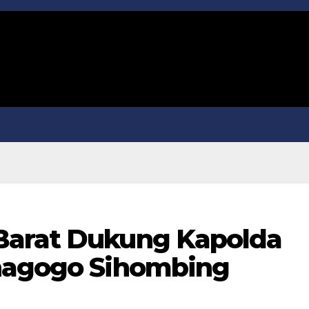
Barat Dukung Kapolda
rnagogo Sihombing