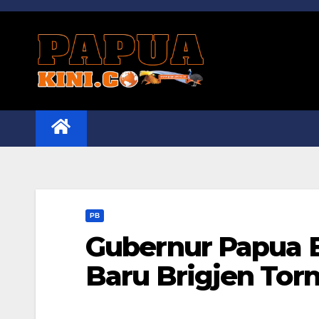
Skip
to
content
PB
Gubernur Papua 
Baru Brigjen To