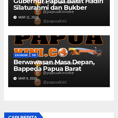
Gubernur Papua Barat Hadiri
Silaturahmi dan Bukber
Bersama DPR RI dan
MAR 11, 2026
Mendagri di IPDN
EKONOMI
PB
Berwawasan Masa Depan,
Bappeda Papua Barat
Konsultasi Publik RKPD 2027
MAR 9, 2026
CARI BERITA