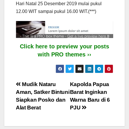
Hari Natal 25 Desember 2019 mulai pukul
12.00 WIT sampai pukul 16.00 WIT.(***)
Click here to preview your posts
with PRO themes ››
Post
Mudik Nataru
Kapolda Papua
Aman, Satker Bintuni
Barat Inginkan
navigation
Siapkan Posko dan
Warna Baru di 6
Alat Berat
PJU