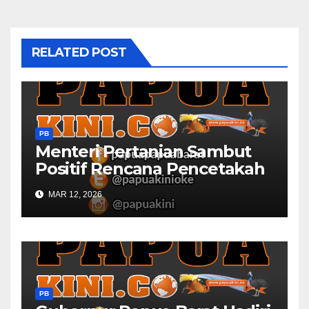
RELATED POST
PB
Menteri Pertanian Sambut
Positif Rencana Pencetakah
Sawah dan Ladang di Papua
MAR 12, 2026
Barat
PB