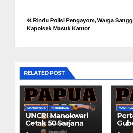
Post
Rindu Polisi Pengayom, Warga Sangg
Kapolsek Masuk Kantor
navigation
RELATED POST
MANOKWARI
PENDIDIKAN
MANOKW
UNCRI Manokwari
Per
Cetak 50 Sarjana
Gub
Hukum Baru
Bara