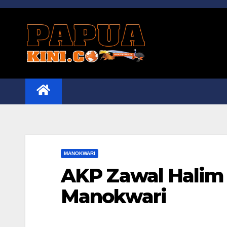
Skip
to
content
MANOKWARI
AKP Zawal Halim 
Manokwari