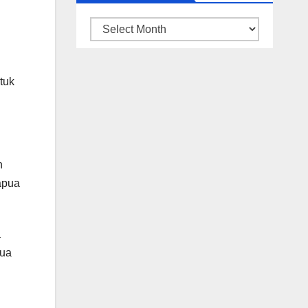
ARSIP
BERITA
tuk
n
apua
a
pua