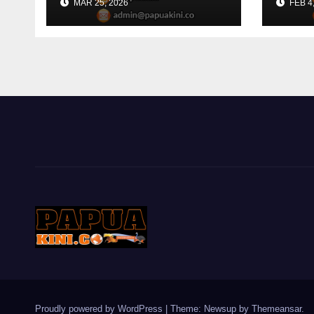
MAR 25, 2026
FEB 4
Besa
Ber
Proudly powered by WordPress
|
Theme: Newsup by
Themeansar
.