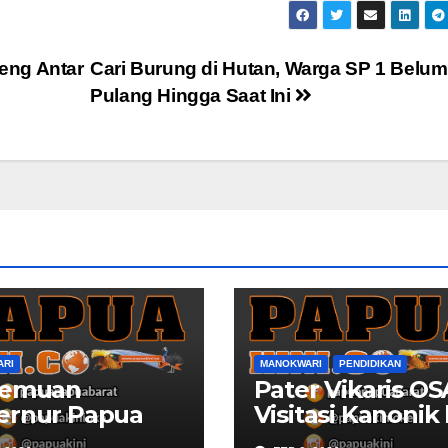
eng Antar
Cari Burung di Hutan, Warga SP 1 Belum
Pulang Hingga Saat Ini
ARI
MANOKWARI
PENDIDIKAN
temuan
Pater Vikaris OS
ernur Papua
Visitasi Kanonik
t Dengan Duta
SMAS Katolik