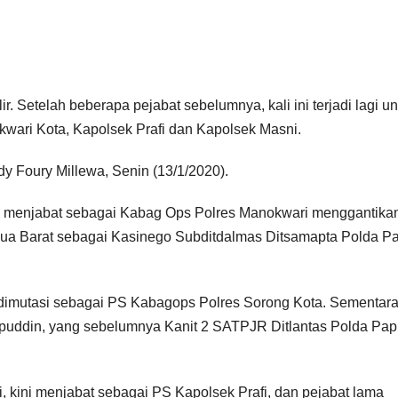
r. Setelah beberapa pejabat sebelumnya, kali ini terjadi lagi un
wari Kota, Kapolsek Prafi dan Kapolsek Masni.
y Foury Millewa, Senin (13/1/2020).
ni menjabat sebagai Kabag Ops Polres Manokwari menggantika
apua Barat sebagai Kasinego Subditdalmas Ditsamapta Polda P
dimutasi sebagai PS Kabagops Polres Sorong Kota. Sementar
ripuddin, yang sebelumnya Kanit 2 SATPJR Ditlantas Polda Pa
kini menjabat sebagai PS Kapolsek Prafi, dan pejabat lama