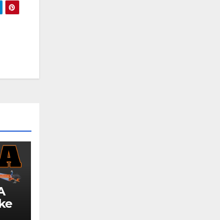
A
 ke