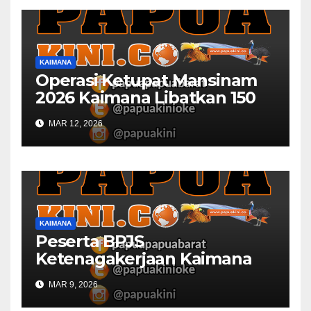
KAIMANA
Operasi Ketupat Mansinam
2026 Kaimana Libatkan 150
Personil Gabungan
MAR 12, 2026
KAIMANA
Peserta BPJS
Ketenagakerjaan Kaimana
Berkurang 53 Persen di 2026
MAR 9, 2026