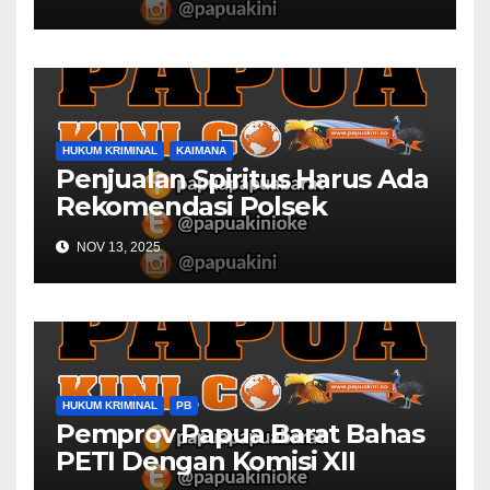
HUKUM KRIMINAL
KAIMANA
Penjualan Spiritus Harus Ada
Rekomendasi Polsek
Kaimana
NOV 13, 2025
HUKUM KRIMINAL
PB
Pemprov Papua Barat Bahas
PETI Dengan Komisi XII