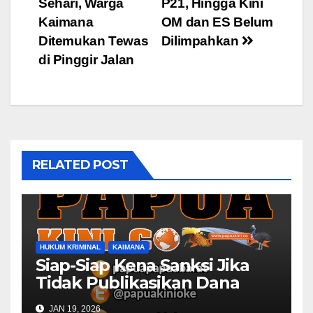
Sehari, Warga
P21, Hingga Kini
navigation
Kaimana
OM dan ES Belum
Ditemukan Tewas
Dilimpahkan
di Pinggir Jalan
RELATED POST
HUKUM KRIMINAL
KAIMANA
Siap-Siap Kena Sanksi Jika
Tidak Publikasikan Dana
Desa
JAN 19, 2026