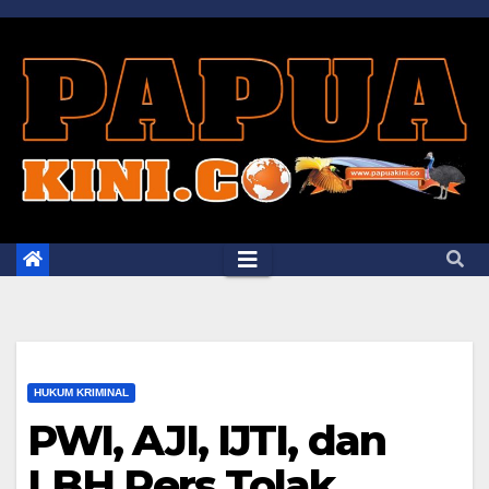
Skip
to
content
HUKUM KRIMINAL
PWI, AJI, IJTI, dan
LBH Pers Tolak