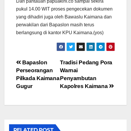
Dari pantauan papuakini.co sampai sekira
pukul 14.00 WIT proses pengecekan dokumen
yang dihadiri juga oleh Bawaslu Kaimana dan
perwakilan dari Bapaslon masih terus
berlangsung di kantor KPU Kaimana.(yos)
Post
Bapaslon
Tradisi Pedang Pora
Perseorangan
Warnai
navigation
Pilkada Kaimana
Penyambutan
Gugur
Kapolres Kaimana
RELATED POST