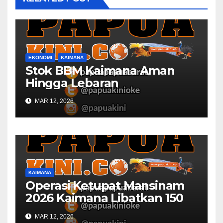
EKONOMI
KAIMANA
Stok BBM Kaimana Aman
Hingga Lebaran
MAR 12, 2026
KAIMANA
Operasi Ketupat Mansinam
2026 Kaimana Libatkan 150
Personil Gabungan
MAR 12, 2026