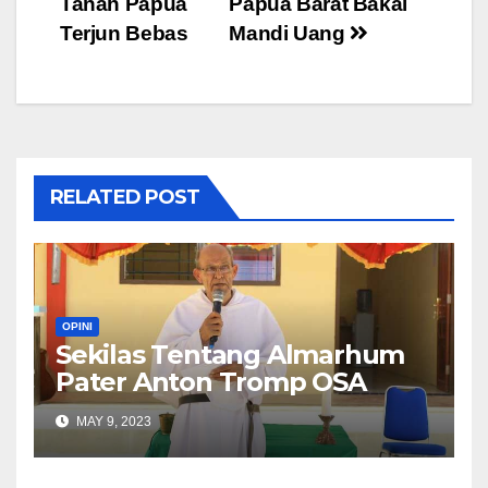
Tanah Papua
Papua Barat Bakal
Terjun Bebas
Mandi Uang
RELATED POST
OPINI
Sekilas Tentang Almarhum
Pater Anton Tromp OSA
MAY 9, 2023