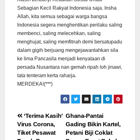
Sebagian Kecil Rakyat Indonesia saja. Insha
Allah, kita semua sebagai warga bangsa
Indonesia segera menghentikan perilaku saling
membenci, saling melecehkan, saling
menghujat, saling memfitnah demi bersatupadu
dalam gigih berjuang mengejawantahkan sila
ke lima Pancasila menjadi kenyataan di
persada Nusantara nan gemah ripah loh jinawi,
tata tenteram kerta raharja.
MERDEKA!(***)
Post
‘Terima Kasih’
Ghana-Pantai
Virus Corona,
Gading Bikin Kartel,
navigation
Tiket Pesawat
Petani Biji Coklat