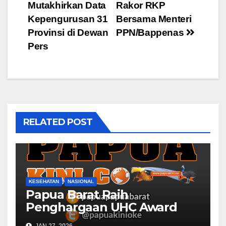
Mutakhirkan Data
Rakor RKP
navigation
Kepengurusan 31
Bersama Menteri
Provinsi di Dewan
PPN/Bappenas
Pers
RELATED POST
KESEHATAN
NASIONAL
Papua Barat Raih
Penghargaan UHC Award
BPJS Kesehatan