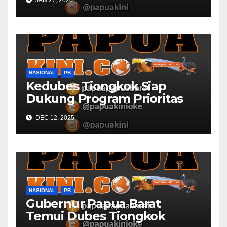
JAN 27, 2026
NASIONAL
PB
Kedubes Tiongkok Siap
Dukung Program Prioritas
Papua Barat
DEC 12, 2025
NASIONAL
PB
Gubernur Papua Barat
Temui Dubes Tiongkok