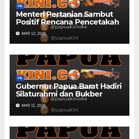
PB
Menteri Pertanian Sambut
Positif Rencana Pencetakah
Sawah dan Ladang di Papua
MAR 12, 2026
Barat
PB
Gubernur Papua Barat Hadiri
Silaturahmi dan Bukber
Bersama DPR RI dan
MAR 11, 2026
Mendagri di IPDN