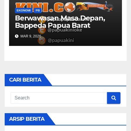
EKONOMI
PB
Berwawasan Masa Depan,
Bappeda Papua Barat
Konsultasi Publik RKPD 2027
MAR 9, 2026
CARI BERITA
ARSIP BERITA