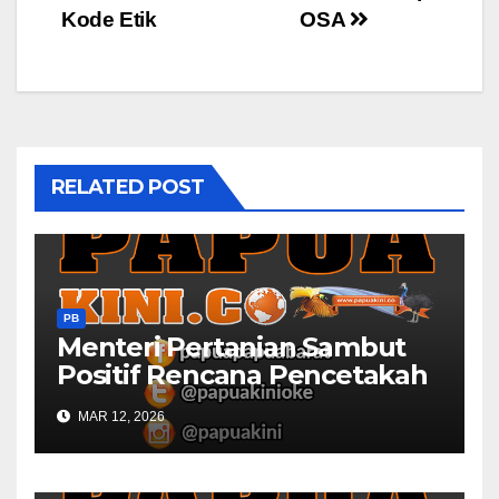
Kode Etik
OSA
RELATED POST
PB
Menteri Pertanian Sambut
Positif Rencana Pencetakah
Sawah dan Ladang di Papua
MAR 12, 2026
Barat