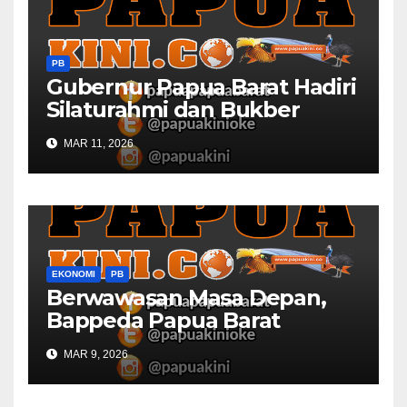
PB
Gubernur Papua Barat Hadiri
Silaturahmi dan Bukber
Bersama DPR RI dan
MAR 11, 2026
Mendagri di IPDN
EKONOMI
PB
Berwawasan Masa Depan,
Bappeda Papua Barat
Konsultasi Publik RKPD 2027
MAR 9, 2026