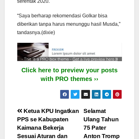
serentak 2020.
“Saya berharap rekomendasi Golkar bisa
diberikan tanpa harus menunggu hasil Musda,”
tandasnya.(dixie)
Click here to preview your posts
with PRO themes ››
Post
Ketua KPU Ingatkan
Selamat
PPS se Kabupaten
Ulang Tahun
navigation
Kaimana Bekerja
75 Pater
Sesuai Aturan dan
Anton Tromp