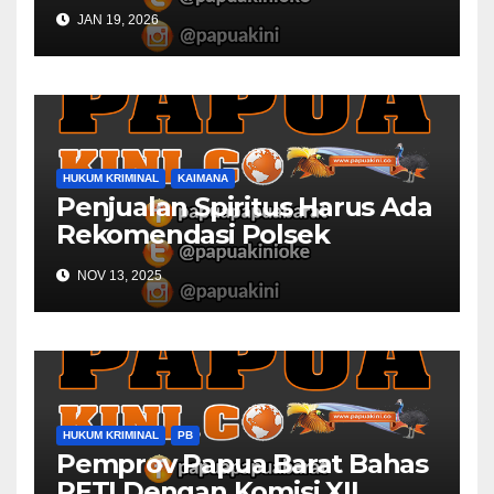
Desa
JAN 19, 2026
HUKUM KRIMINAL
KAIMANA
Penjualan Spiritus Harus Ada
Rekomendasi Polsek
Kaimana
NOV 13, 2025
HUKUM KRIMINAL
PB
Pemprov Papua Barat Bahas
PETI Dengan Komisi XII