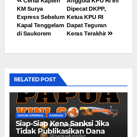
Post
Cerita Kapten
Anggota KPU RI Ini
KM Surya
Dipecat DKPP,
navigation
Express Sebelum
Ketua KPU RI
Kapal Tenggelam
Dapat Teguran
di Saukorem
Keras Terakhir
RELATED POST
HUKUM KRIMINAL
KAIMANA
Siap-Siap Kena Sanksi Jika
Tidak Publikasikan Dana