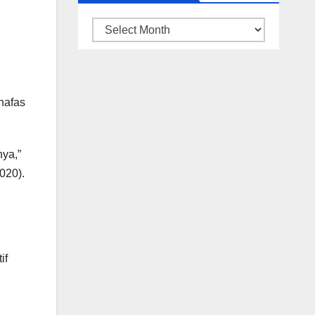
ARSIP
BERITA
nafas
ya,”
020).
if