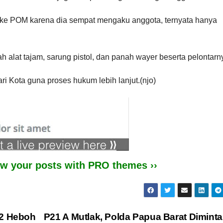
u ke POM karena dia sempat mengaku anggota, ternyata hanya
h alat tajam, sarung pistol, dan panah wayer beserta pelontarn
 Kota guna proses hukum lebih lanjut.(njo)
iew your posts with PRO themes ››
 2 Heboh
P21 A Mutlak, Polda Papua Barat Diminta