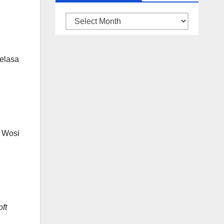
ARSIP
BERITA
elasa
L Wosi
oft