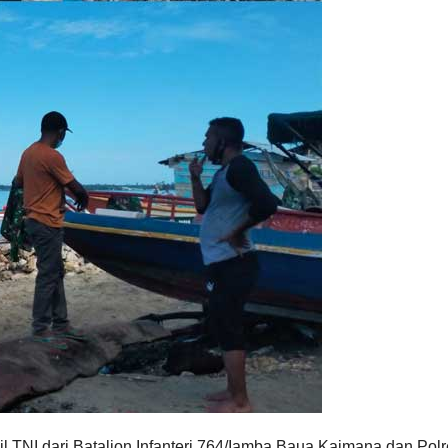
l TNI dari Batalion Infanteri 764/Iamba Baua Kaimana dan Pol