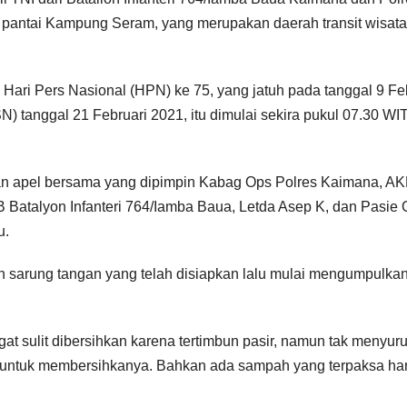
pantai Kampung Seram, yang merupakan daerah transit wisat
Hari Pers Nasional (HPN) ke 75, yang jatuh pada tanggal 9 Fe
) tanggal 21 Februari 2021, itu dimulai sekira pukul 07.30 WI
kan apel bersama yang dipimpin Kabag Ops Polres Kaimana, A
B Batalyon Infanteri 764/Iamba Baua, Letda Asep K, dan Pasie
u.
n sarung tangan yang telah disiapkan lalu mulai mengumpulka
at sulit dibersihkan karena tertimbun pasir, namun tak menyur
i untuk membersihkanya. Bahkan ada sampah yang terpaksa ha