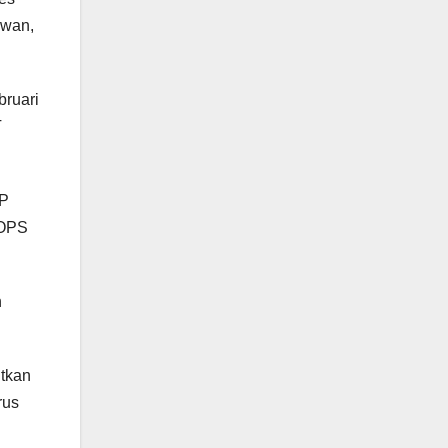
awan,
bruari
T
KP
 OPS
n
utkan
rus