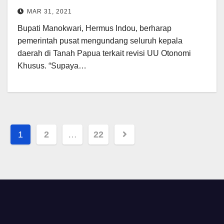
MAR 31, 2021
Bupati Manokwari, Hermus Indou, berharap
pemerintah pusat mengundang seluruh kepala
daerah di Tanah Papua terkait revisi UU Otonomi
Khusus. “Supaya…
Posts
1
2
…
22
pagination