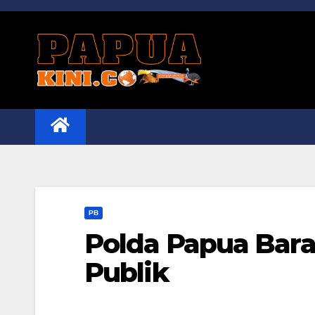
Skip
to
content
PB
Polda Papua Bar
Publik