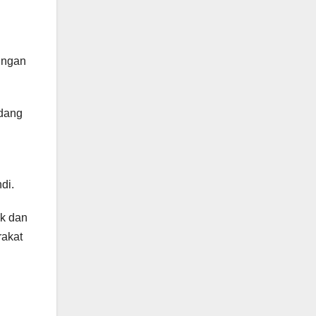
ingan
edang
di.
ik dan
akat