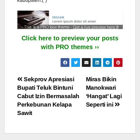
kabupaten.(*)
Click here to preview your posts
with PRO themes ››
Post
Sekprov Apresiasi
Miras Bikin
Bupati Teluk Bintuni
Manokwari
navigation
Cabut Izin Bermasalah
‘Hangat’ Lagi
Perkebunan Kelapa
Seperti ini
Sawit