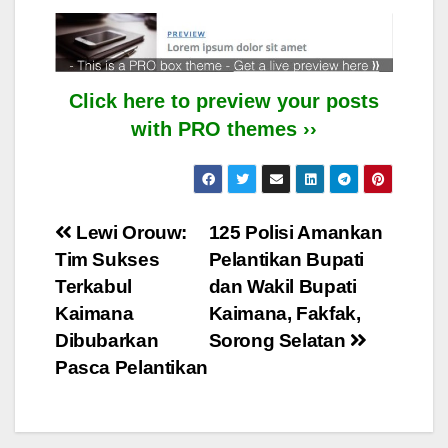
Click here to preview your posts
with PRO themes ››
Post
Lewi Orouw:
125 Polisi Amankan
Tim Sukses
Pelantikan Bupati
navigation
Terkabul
dan Wakil Bupati
Kaimana
Kaimana, Fakfak,
Dibubarkan
Sorong Selatan
Pasca Pelantikan