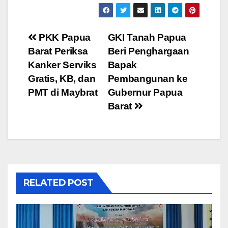
Post
PKK Papua
GKI Tanah Papua
Barat Periksa
Beri Penghargaan
navigation
Kanker Serviks
Bapak
Gratis, KB, dan
Pembangunan ke
PMT di Maybrat
Gubernur Papua
Barat
RELATED POST