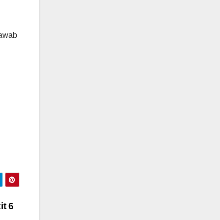
jawab
t 6