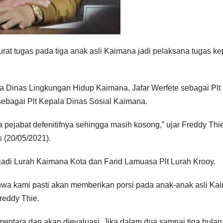
urat tugas pada tiga anak asli Kaimana jadi pelaksana tugas ke
la Dinas Lingkungan Hidup Kaimana, Jafar Werfete sebagai Plt
ebagai Plt Kepala Dinas Sosial Kaimana.
a pejabat defenitifnya sehingga masih kosong,” ujar Freddy Thi
 (20/05/2021).
adi Lurah Kaimana Kota dan Farid Lamuasa Plt Lurah Krooy.
wa kami pasti akan memberikan porsi pada anak-anak asli Ka
Freddy Thie.
entara dan akan dievaluasi. Jika dalam dua sampai tiga bulan