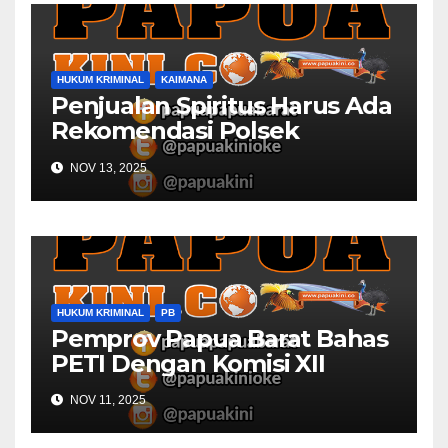
HUKUM KRIMINAL
KAIMANA
Penjualan Spiritus Harus Ada
Rekomendasi Polsek
Kaimana
NOV 13, 2025
HUKUM KRIMINAL
PB
Pemprov Papua Barat Bahas
PETI Dengan Komisi XII
NOV 11, 2025