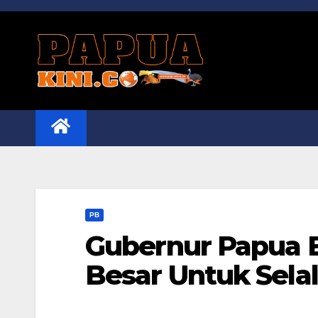
Skip
to
content
PB
Gubernur Papua B
Besar Untuk Sela