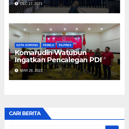
Satukan Visi Bangun Papua
DEC 17, 2023
KOTA SORONG
PEMILU
PILPRES
Komarudin Watubun
Ingatkan Pencalegan PDI
Perjuangan Harus Sesuai
MAR 26, 2023
Aturan
CARI BERITA