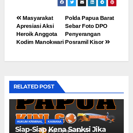
Post
Masyarakat
Polda Papua Barat
Apresiasi Aksi
Sebar Foto DPO
navigation
Heroik Anggota
Penyerangan
Kodim Manokwari
Posramil Kisor
RELATED POST
HUKUM KRIMINAL
KAIMANA
Siap-Siap Kena Sanksi Jika