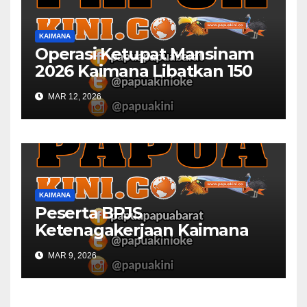
KAIMANA
Operasi Ketupat Mansinam
2026 Kaimana Libatkan 150
Personil Gabungan
MAR 12, 2026
KAIMANA
Peserta BPJS
Ketenagakerjaan Kaimana
Berkurang 53 Persen di 2026
MAR 9, 2026