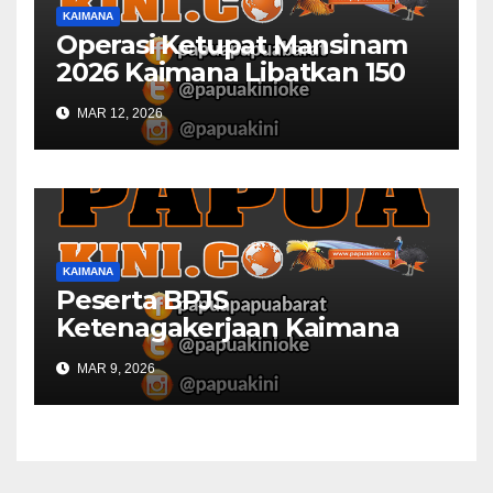
KAIMANA
Operasi Ketupat Mansinam
2026 Kaimana Libatkan 150
Personil Gabungan
MAR 12, 2026
KAIMANA
Peserta BPJS
Ketenagakerjaan Kaimana
Berkurang 53 Persen di 2026
MAR 9, 2026