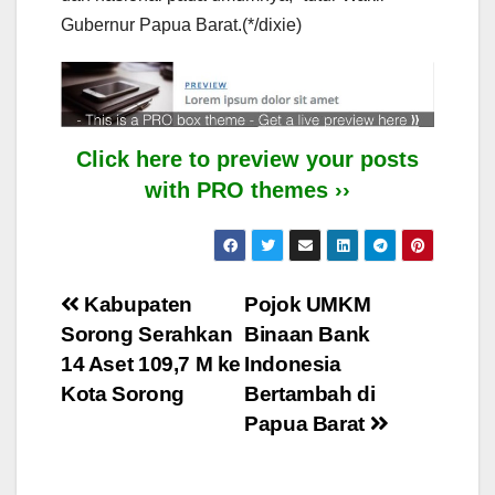
Gubernur Papua Barat.(*/dixie)
Click here to preview your posts
with PRO themes ››
Post
Kabupaten
Pojok UMKM
Sorong Serahkan
Binaan Bank
navigation
14 Aset 109,7 M ke
Indonesia
Kota Sorong
Bertambah di
Papua Barat