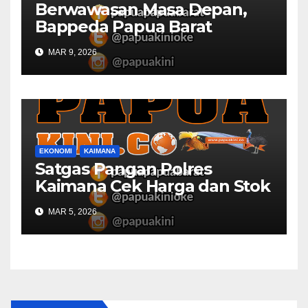
Berwawasan Masa Depan,
Bappeda Papua Barat
Konsultasi Publik RKPD 2027
MAR 9, 2026
EKONOMI
KAIMANA
Satgas Pangan Polres
Kaimana Cek Harga dan Stok
Bapok di Pasar
MAR 5, 2026