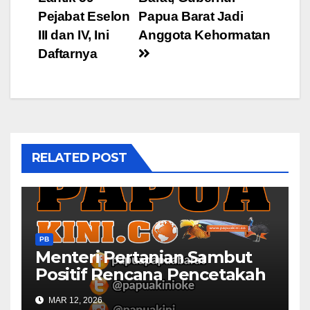
Pejabat Eselon
Papua Barat Jadi
III dan IV, Ini
Anggota Kehormatan
Daftarnya
RELATED POST
PB
Menteri Pertanian Sambut
Positif Rencana Pencetakah
Sawah dan Ladang di Papua
MAR 12, 2026
Barat