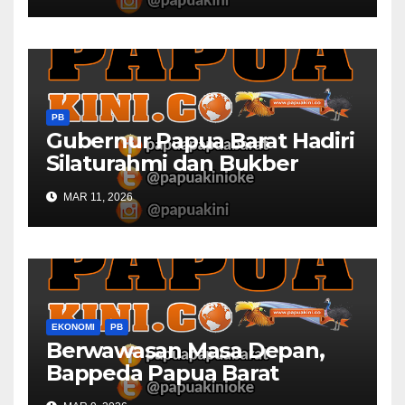
PB
Gubernur Papua Barat Hadiri
Silaturahmi dan Bukber
Bersama DPR RI dan
MAR 11, 2026
Mendagri di IPDN
EKONOMI
PB
Berwawasan Masa Depan,
Bappeda Papua Barat
Konsultasi Publik RKPD 2027