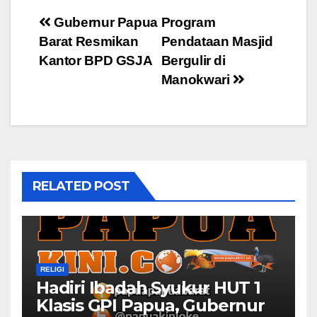
Post
Gubernur Papua
Program
Barat Resmikan
Pendataan Masjid
navigation
Kantor BPD GSJA
Bergulir di
Manokwari
RELATED POST
RELIGI
Hadiri Ibadah Syukur HUT 1
Klasis GPI Papua, Gubernur