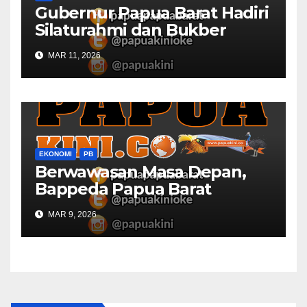
Gubernur Papua Barat Hadiri
Silaturahmi dan Bukber
Bersama DPR RI dan
MAR 11, 2026
Mendagri di IPDN
EKONOMI
PB
Berwawasan Masa Depan,
Bappeda Papua Barat
Konsultasi Publik RKPD 2027
MAR 9, 2026