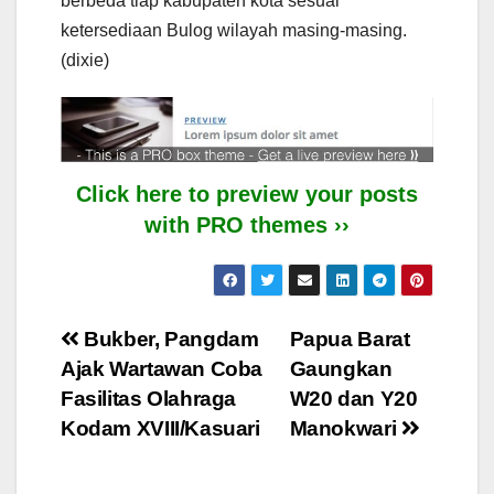
berbeda tiap kabupaten kota sesuai
ketersediaan Bulog wilayah masing-masing.
(dixie)
Click here to preview your posts
with PRO themes ››
Post
Bukber, Pangdam
Papua Barat
Ajak Wartawan Coba
Gaungkan
navigation
Fasilitas Olahraga
W20 dan Y20
Kodam XVIII/Kasuari
Manokwari