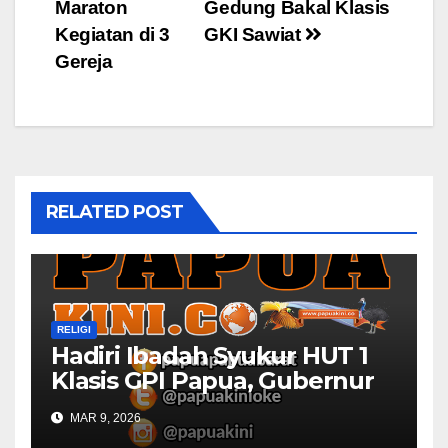
navigation
Maraton
Gedung Bakal Klasis
Kegiatan di 3
GKI Sawiat
Gereja
RELATED POST
RELIGI
Hadiri Ibadah Syukur HUT 1
Klasis GPI Papua, Gubernur
Papua Barat Ingatkan Peran
MAR 9, 2026
Gereja