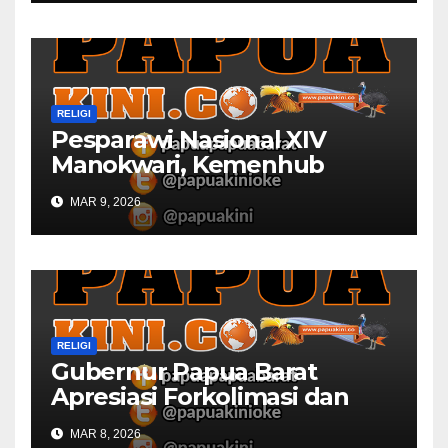
RELIGI
Pesparawi Nasional XIV
Manokwari, Kemenhub
Sediakan Dua Kapal
MAR 9, 2026
RELIGI
Gubernur Papua Barat
Apresiasi Forkolimasi dan
Masjid Al Falah
MAR 8, 2026