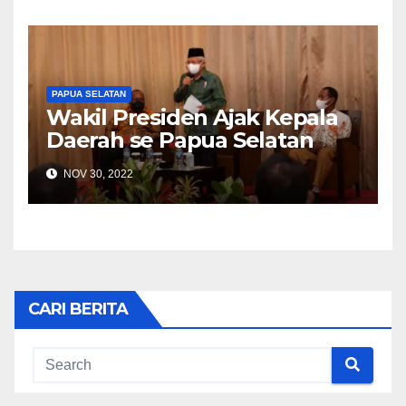
PAPUA SELATAN
Wakil Presiden Ajak Kepala
Daerah se Papua Selatan
Satukan Hati dan Tujuan
NOV 30, 2022
CARI BERITA