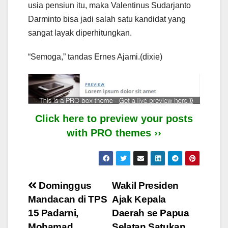
usia pensiun itu, maka Valentinus Sudarjanto
Darminto bisa jadi salah satu kandidat yang
sangat layak diperhitungkan.
“Semoga,” tandas Ernes Ajami.(dixie)
Click here to preview your posts
with PRO themes ››
Post
Dominggus
Wakil Presiden
Mandacan di TPS
Ajak Kepala
navigation
15 Padarni,
Daerah se Papua
Mohamad
Selatan Satukan