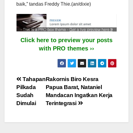
baik,” tandas Freddy Thie.(an/dixie)
Click here to preview your posts
with PRO themes ››
Post
Tahapan
Rakornis Biro Kesra
Pilkada
Papua Barat, Nataniel
navigation
Sudah
Mandacan Ingatkan Kerja
Dimulai
Terintegrasi