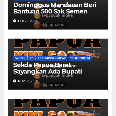
Dominggus Mandacan Beri
Bantuan 500 Sak Semen
GPKAI Yerusalem Mbondidip
FEB 22, 2026
FAK FAK
PB
PEGUNUNGAN ARFAK
TELUK BINTUNI
Sekda Papua Barat
Sayangkan Ada Bupati
Belum Sempat Hadir Rapat
NOV 26, 2025
Monev dan Asistensi APBD
2025