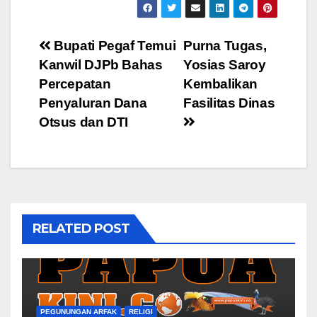
Post
Bupati Pegaf Temui
Purna Tugas,
Kanwil DJPb Bahas
Yosias Saroy
navigation
Percepatan
Kembalikan
Penyaluran Dana
Fasilitas Dinas
Otsus dan DTI
RELATED POST
PEGUNUNGAN ARFAK
RELIGI