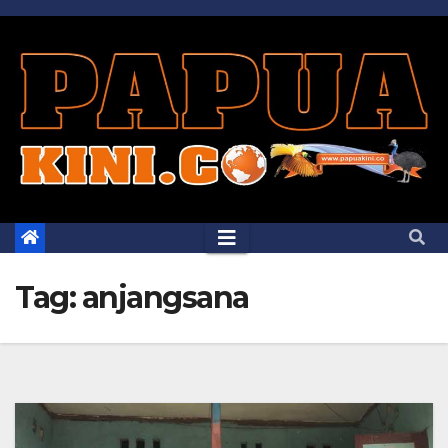
Skip
to
content
Tag:
anjangsana