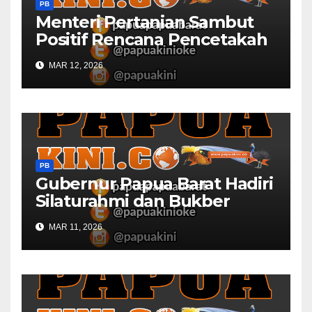
PB
Menteri Pertanian Sambut
Positif Rencana Pencetakah
Sawah dan Ladang di Papua
MAR 12, 2026
Barat
PB
Gubernur Papua Barat Hadiri
Silaturahmi dan Bukber
Bersama DPR RI dan
MAR 11, 2026
Mendagri di IPDN