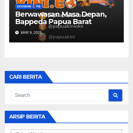
EKONOMI
PB
Berwawasan Masa Depan,
Bappeda Papua Barat
Konsultasi Publik RKPD 2027
MAR 9, 2026
CARI BERITA
ARSIP BERITA