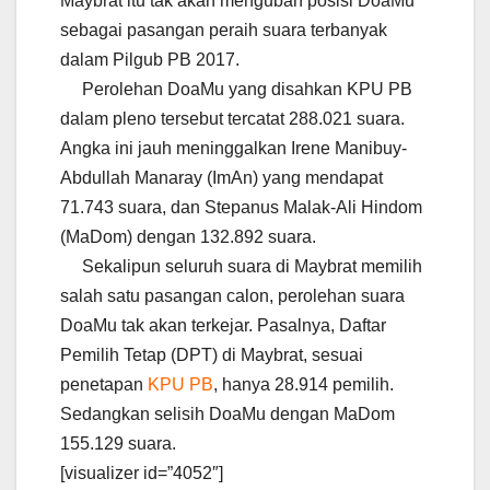
Maybrat itu tak akan mengubah posisi DoaMu
sebagai pasangan peraih suara terbanyak
dalam Pilgub PB 2017.
Perolehan DoaMu yang disahkan KPU PB
dalam pleno tersebut tercatat 288.021 suara.
Angka ini jauh meninggalkan Irene Manibuy-
Abdullah Manaray (ImAn) yang mendapat
71.743 suara, dan Stepanus Malak-Ali Hindom
(MaDom) dengan 132.892 suara.
Sekalipun seluruh suara di Maybrat memilih
salah satu pasangan calon, perolehan suara
DoaMu tak akan terkejar. Pasalnya, Daftar
Pemilih Tetap (DPT) di Maybrat, sesuai
penetapan
KPU PB
, hanya 28.914 pemilih.
Sedangkan selisih DoaMu dengan MaDom
155.129 suara.
[visualizer id=”4052″]