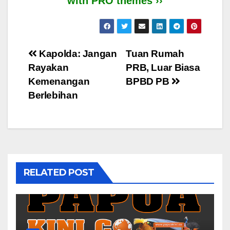
with PRO themes ››
Post
Kapolda: Jangan
Tuan Rumah
Rayakan
PRB, Luar Biasa
navigation
Kemenangan
BPBD PB
Berlebihan
RELATED POST