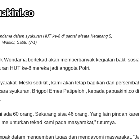
Wondama dalam syukuran HUT ke-8 di pantai wisata Ketapang 5,
Wasior, Sabtu (7/1).
k Wondama bertekad akan memperbanyak kegiatan bakti sosia
uran HUT ke-8 mereka jadi anggota Polri.
rakat. Meski sedikit , kami akan tetap bagikan dan persemb
ara syukuran, Brigpol Ernes Patipelohi, kepada papuakini.co d
.
 ada 60 orang. Sekarang sisa 46 orang. Yang lain pindah kare
n melunturkan tekad kami pada masyarakat,” tuturnya.
ompak dalam mengemban tugas dan mengayomi masyarakat. “J