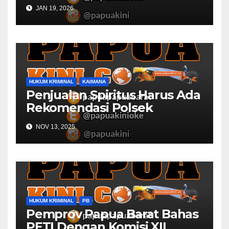
Desa
JAN 19, 2026
HUKUM KRIMINAL
KAIMANA
Penjualan Spiritus Harus Ada
Rekomendasi Polsek
Kaimana
NOV 13, 2025
HUKUM KRIMINAL
PB
Pemprov Papua Barat Bahas
PETI Dengan Komisi XII