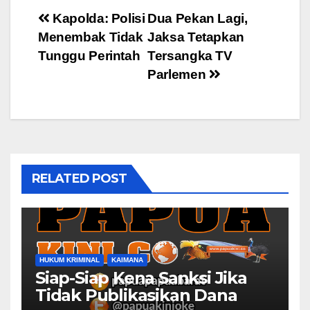
Post
Kapolda: Polisi
Dua Pekan Lagi,
Menembak Tidak
Jaksa Tetapkan
navigation
Tunggu Perintah
Tersangka TV
Parlemen
RELATED POST
HUKUM KRIMINAL
KAIMANA
Siap-Siap Kena Sanksi Jika
Tidak Publikasikan Dana