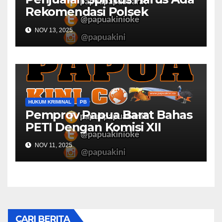
Rekomendasi Polsek
Kaimana
NOV 13, 2025
HUKUM KRIMINAL
PB
Pemprov Papua Barat Bahas
PETI Dengan Komisi XII
NOV 11, 2025
CARI BERITA