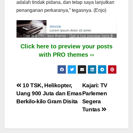
adalah tindak pidana, dan tetap saya lanjutkan
penanganan perkaranya,” tegasnya. (Enjo)
Click here to preview your posts
with PRO themes ››
Post
10 TSK, Helikopter,
Kajari: TV
Uang 900 Juta dan Emas
Parlemen
navigation
Berkilo-kilo Gram Disita
Segera
Tuntas