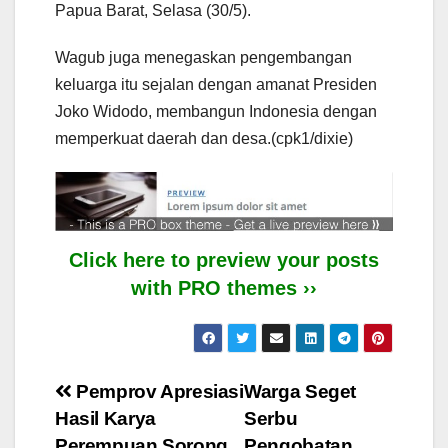
Papua Barat, Selasa (30/5).
Wagub juga menegaskan pengembangan
keluarga itu sejalan dengan amanat Presiden
Joko Widodo, membangun Indonesia dengan
memperkuat daerah dan desa.(cpk1/dixie)
Click here to preview your posts
with PRO themes ››
Post
Pemprov Apresiasi
Warga Seget
Hasil Karya
Serbu
navigation
Perempuan Sorong
Pengobatan