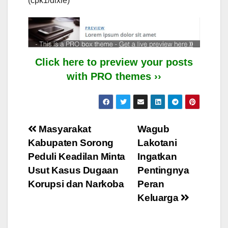
(cpk1/dixie)
Click here to preview your posts
with PRO themes ››
Post
Masyarakat
Wagub
Kabupaten Sorong
Lakotani
navigation
Peduli Keadilan Minta
Ingatkan
Usut Kasus Dugaan
Pentingnya
Korupsi dan Narkoba
Peran
Keluarga