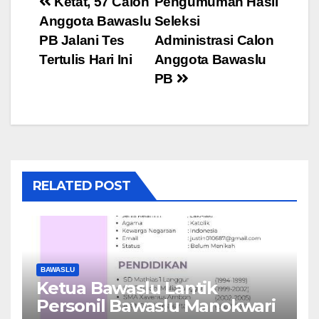
Post
Ketat, 57 Calon
Pengumuman Hasil
Anggota Bawaslu
Seleksi
navigation
PB Jalani Tes
Administrasi Calon
Tertulis Hari Ini
Anggota Bawaslu
PB
RELATED POST
BAWASLU
Ketua Bawaslu Lantik
Personil Bawaslu Manokwari