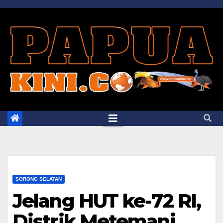
Skip
to
content
SORONG SELATAN
Jelang HUT ke-72 RI,
Distrik Metemani