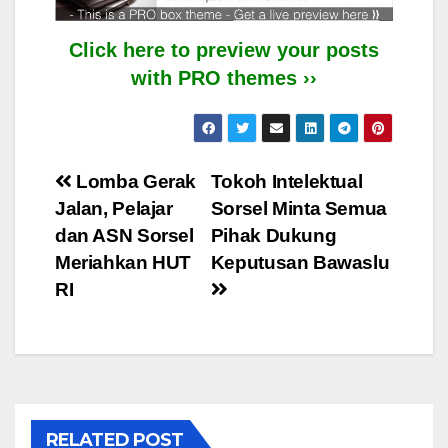
Click here to preview your posts
with PRO themes ››
Post
Lomba Gerak
Tokoh Intelektual
Jalan, Pelajar
Sorsel Minta Semua
navigation
dan ASN Sorsel
Pihak Dukung
Meriahkan HUT
Keputusan Bawaslu
RI
RELATED POST