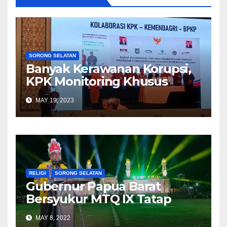
SORONG SELATAN
Banyak Kerawanan Korupsi,
KPK Monitoring Khusus
Pemkab Sorong Selatan
MAY 19, 2023
RELIGI
SORONG SELATAN
Gubernur Papua Barat
Bersyukur MTQ IX Tatap
Muka
MAY 8, 2022