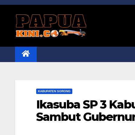
Skip
to
content
KABUPATEN SORONG
Ikasuba SP 3 Kab
Sambut Gubernu