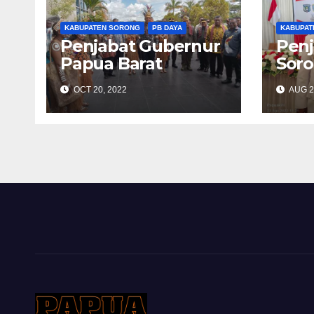
KABUPATEN SORONG
PB DAYA
KABUPAT
Penjabat Gubernur
Penj
Papua Barat
Soro
Ingatkan
Bena
OCT 20, 2022
AUG 2
Pendidikan dan
Tata Ruang