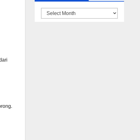
ARSIP
BERITA
dari
orong.