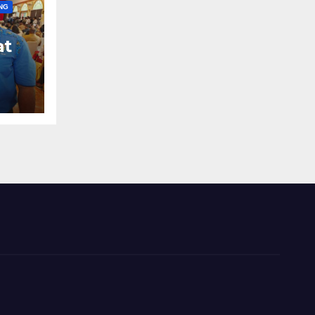
NG
at