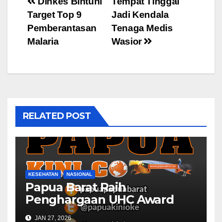
Post
Dinkes Bintuni
Tempat Tinggal
Target Top 9
Jadi Kendala
navigation
Pemberantasan
Tenaga Medis
Malaria
Wasior
RELATED POST
KESEHATAN
NASIONAL
Papua Barat Raih
Penghargaan UHC Award
BPJS Kesehatan
JAN 27, 2026