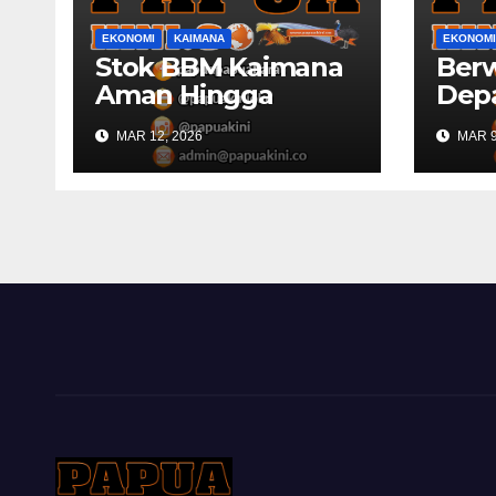
EKONOMI
KAIMANA
EKONOMI
Stok BBM Kaimana
Ber
Aman Hingga
Dep
Lebaran
Papu
MAR 12, 2026
MAR 9
Kons
RKP