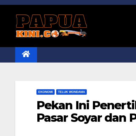
Skip
to
content
EKONOMI
TELUK WONDAMA
Pekan Ini Penert
Pasar Soyar dan 