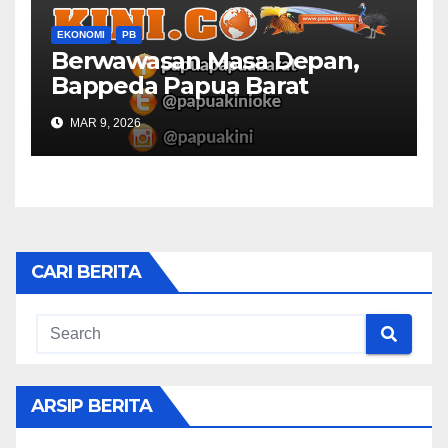
EKONOMI
PB
Berwawasan Masa Depan,
Bappeda Papua Barat
Konsultasi Publik RKPD 2027
MAR 9, 2026
CARI BERITA
ARSIP BERITA