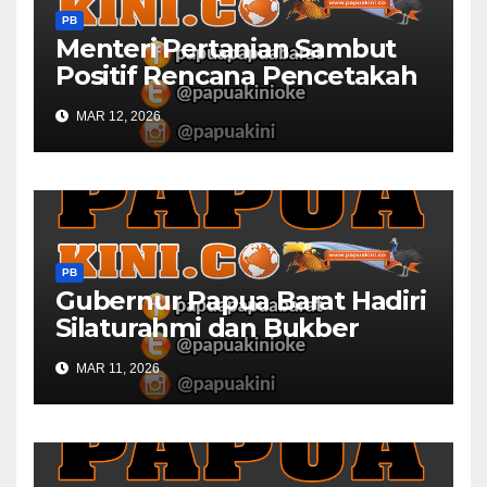
PB
Menteri Pertanian Sambut
Positif Rencana Pencetakah
Sawah dan Ladang di Papua
MAR 12, 2026
Barat
PB
Gubernur Papua Barat Hadiri
Silaturahmi dan Bukber
Bersama DPR RI dan
MAR 11, 2026
Mendagri di IPDN