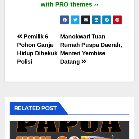
with PRO themes ››
Post
Pemilik 6
Manokwari Tuan
Pohon Ganja
Rumah Puspa Daerah,
navigation
Hidup Dibekuk
Menteri Yembise
Polisi
Datang
RELATED POST