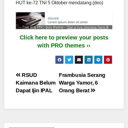
HUT ke-72 TNI 5 Oktober mendatang.(deo)
Click here to preview your posts
with PRO themes ››
Post
RSUD
Frambusia Serang
Kaimana Belum
Warga Yamor, 6
navigation
Dapat Ijin IPAL
Orang Berat