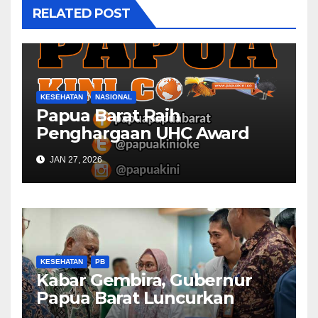
RELATED POST
KESEHATAN
NASIONAL
Papua Barat Raih
Penghargaan UHC Award
BPJS Kesehatan
JAN 27, 2026
KESEHATAN
PB
Kabar Gembira, Gubernur
Papua Barat Luncurkan
Layanan Cuci Darah, Harap